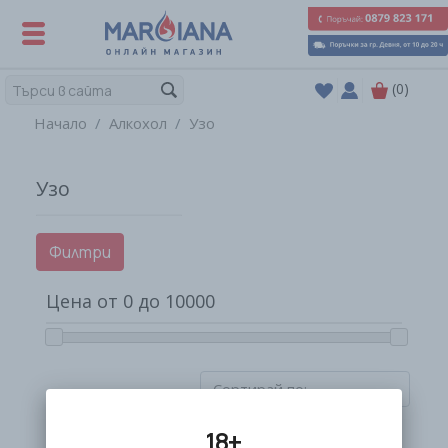
(0)
Начало
Алкохол
Узо
Узо
Филтри
Цена от
0
до
10000
18+